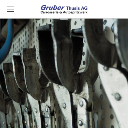
Home
Unsere Dienstleistungen
Unser Team
Kontakt
Jobs
Unsere Partner
Privat